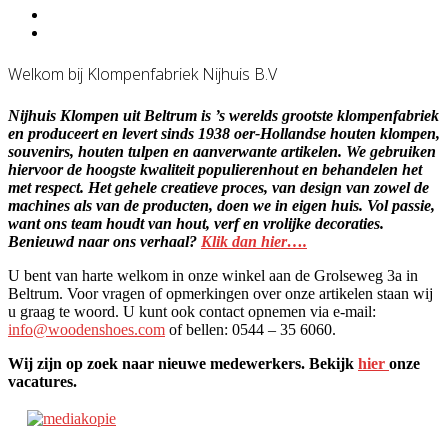
Welkom bij Klompenfabriek Nijhuis B.V
Nijhuis Klompen uit Beltrum is ’s werelds grootste klompenfabriek
en produceert en levert sinds 1938 oer-Hollandse houten klompen,
souvenirs, houten tulpen en aanverwante artikelen. We gebruiken
hiervoor de hoogste kwaliteit populierenhout en behandelen het
met respect. Het gehele creatieve proces, van design van zowel de
machines als van de producten, doen we in eigen huis. Vol passie,
want ons team houdt van hout, verf en vrolijke decoraties.
Benieuwd naar ons verhaal?
Klik dan hier….
U bent van harte welkom in onze winkel aan de Grolseweg 3a in
Beltrum. Voor vragen of opmerkingen over onze artikelen staan wij
u graag te woord. U kunt ook contact opnemen via e-mail:
info@woodenshoes.com
of bellen: 0544 – 35 6060.
Wij zijn op zoek naar
nieuwe
medewerkers.
Bekijk
hier
onze
vacatures.